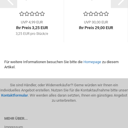
UVP 4,99 EUR
UVP 30,00 EUR
Ihr Preis 3,25 EUR
Ihr Preis 29,00 EUR
3,25 EUR pro Stück/e
Für weitere Informationen besuchen Sie bitte die
Homepage
zu diesem
Artikel.
Sie sind Händler, oder Widerverkäufer?! Gerne würden wir Ihnen ein
individuelles Angebot erstellen. Nutzen Sie für die Kontaktaufnahme bitte unser
Kontaktformular
. Wir werden alles daran setzten, Ihnen ein günstiges Angebot
zu unterbreiten.
MEHR ÜBER...
Impressum